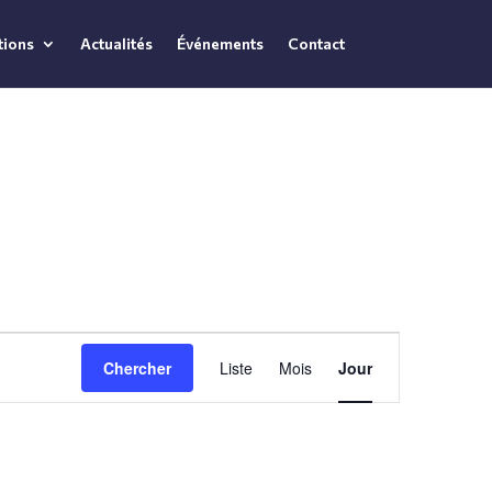
tions
Actualités
Événements
Contact
NAVIGATION
Chercher
Liste
Mois
Jour
DE
VUES
ÉVÈNEMENT