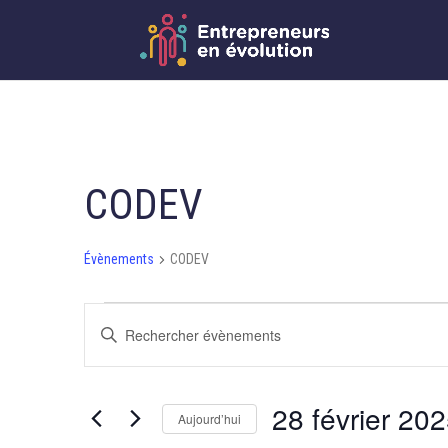
CODEV
Évènements
CODEV
ÉVÈNEMENTS
RECHERCHE
Saisir
FOR
ET
mot-
clé.
28
NAVIGATION
28 février 20
Rechercher
Aujourd’hui
FÉVRIER
DE
Évènements